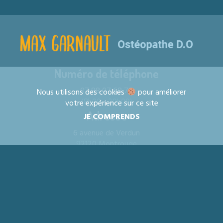
Numéro de téléphone
07 88 07 68 78
Nous utilisons des cookies
pour améliorer
(8h00 - 20h00)
votre expérience sur ce site
Adresse
JE COMPRENDS
6 avenue de Verdun
92120 Montrouge
Mentions légales
Copyright 2020 © Max Garnault
Made with
by
ZOGMA Studio